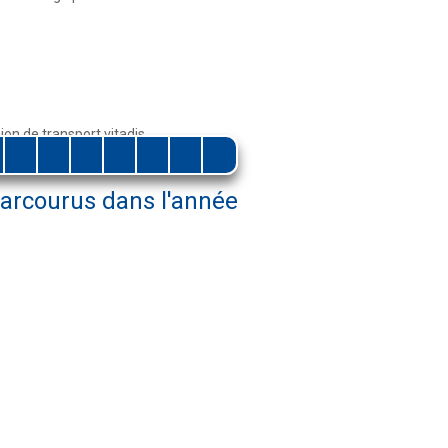
0
0
0
0
0
0
0
parcourus dans l'année
1
1
1
1
1
1
1
2
2
2
2
2
2
2
3
3
3
3
3
3
3
4
4
4
4
4
4
4
5
5
5
5
5
5
5