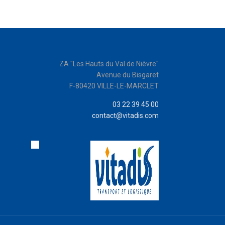
6
6
6
6
6
6
6
7
7
7
7
7
7
7
8
8
8
8
8
8
8
9
9
9
9
9
9
9
ZA "Les Hauts du Val de Nièvre"
Avenue du Bisgaret
_
_
_
_
_
_
_
F-80420 VILLE-LE-MARCLET
-
-
-
-
-
-
-
03 22 39 45 00
contact@vitadis.com
+
+
+
+
+
+
+
!
!
!
!
!
!
!
@
@
@
@
@
@
@
#
#
#
#
#
#
#
$
$
$
$
$
$
$