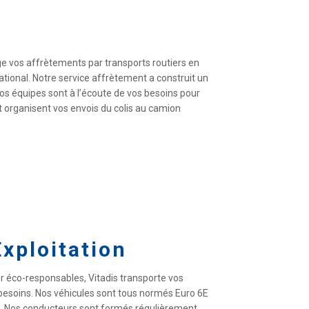
ge vos affrètements par transports routiers en
national. Notre service affrètement a construit un
s équipes sont à l’écoute de vos besoins pour
t organisent vos envois du colis au camion
Exploitation
er éco-responsables, Vitadis transporte vos
esoins. Nos véhicules sont tous normés Euro 6E
t. Nos conducteurs sont formés régulièrement