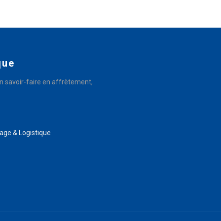
6
6
6
6
7
7
7
7
8
8
8
8
9
9
9
9
que
_
_
_
_
n savoir-faire en affrètement,
-
-
-
-
+
+
+
+
age & Logistique
!
!
!
!
@
@
@
@
#
#
#
#
$
$
$
$