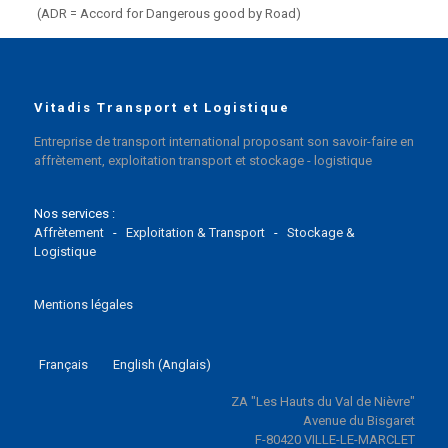
(ADR = Accord for Dangerous good by Road)
Vitadis Transport et Logistique
Entreprise de transport international proposant son savoir-faire en
affrètement, exploitation transport et stockage - logistique
Nos services :
Affrètement
-
Exploitation & Transport
-
Stockage &
Logistique
Mentions légales
Français
English
(
Anglais
)
ZA "Les Hauts du Val de Nièvre"
Avenue du Bisgaret
F-80420 VILLE-LE-MARCLET