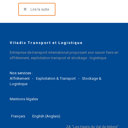
Lire la suite
Vitadis Transport et Logistique
Entreprise de transport international proposant son savoir-faire en
affrètement, exploitation transport et stockage - logistique
Nos services :
Affrètement
-
Exploitation & Transport
-
Stockage &
Logistique
Mentions légales
Français
English
(
Anglais
)
ZA "Les Hauts du Val de Nièvre"