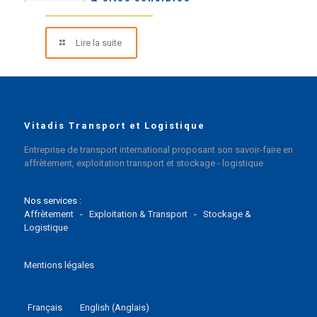
Lire la suite
Vitadis Transport et Logistique
Entreprise de transport international proposant son savoir-faire en
affrètement, exploitation transport et stockage - logistique
Nos services :
Affrètement
-
Exploitation & Transport
-
Stockage &
Logistique
Mentions légales
Français
English
(
Anglais
)