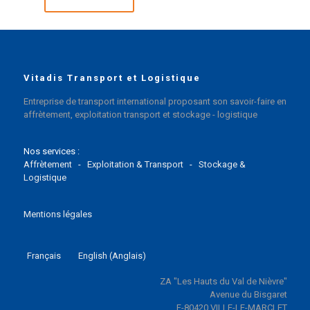
Vitadis Transport et Logistique
Entreprise de transport international proposant son savoir-faire en
affrètement, exploitation transport et stockage - logistique
Nos services :
Affrètement
-
Exploitation & Transport
-
Stockage &
Logistique
Mentions légales
Français
English
(
Anglais
)
ZA "Les Hauts du Val de Nièvre"
Avenue du Bisgaret
F-80420 VILLE-LE-MARCLET