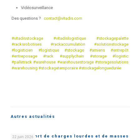
Vidéosurveillance
Des questions ?
contact@vitadis.com
#vitadisstockage
#vitadislogistique
#stockagepalette
#racksrobotises
#rackaccumulation
#solutionstockage
#logisticien
#logistique
#stockage
#amiens
#entrepôt
#entreposage
#rack
#supplychain
#storage
#logistic
#palletrack
#warehouse
#warehousestorage
#storagesolutions
#warehousing
#stockagetemporaire
#stockagelonguedurée
Autres actualités
Le transport de charges lourdes et de masses
22 juin 2026