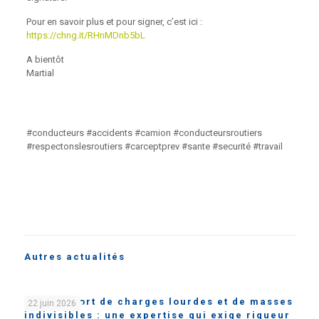
Pour en savoir plus et pour signer, c’est ici :
https://chng.it/RHnMDnb5bL
A bientôt
Martial
#conducteurs #accidents #camion #conducteursroutiers
#respectonslesroutiers #carceptprev #sante #securité #travail
Autres actualités
Le transport de charges lourdes et de masses
22 juin 2026
indivisibles : une expertise qui exige rigueur