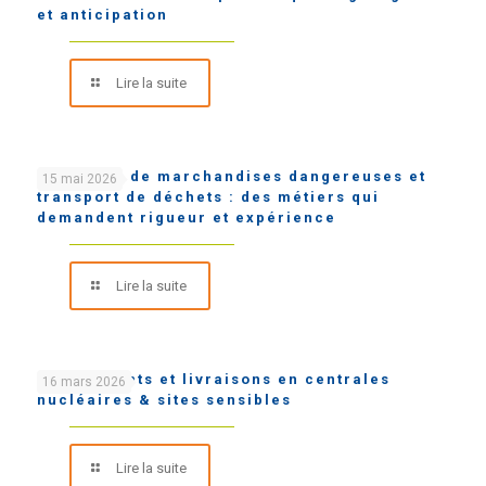
et anticipation
Lire la suite
Transport de marchandises dangereuses et
15 mai 2026
transport de déchets : des métiers qui
demandent rigueur et expérience
Lire la suite
Chargements et livraisons en centrales
16 mars 2026
nucléaires & sites sensibles
Lire la suite