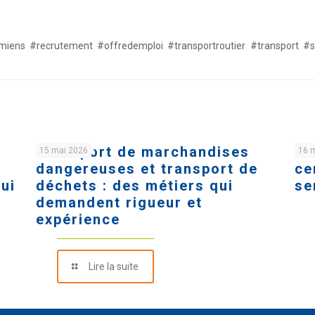
tamiens #recrutement #offredemploi #transportroutier #transport
Transport de marchandises
Ch
15 mai 2026
16 
dangereuses et transport de
ce
qui
déchets : des métiers qui
se
demandent rigueur et
expérience
Lire la suite