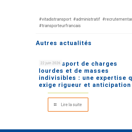
#vitadistransport #administratif #recrutemen
#transporteurfrancais
Autres actualités
Le transport de charges
22 juin 2026
lourdes et de masses
indivisibles : une expertise 
exige rigueur et anticipation
Lire la suite