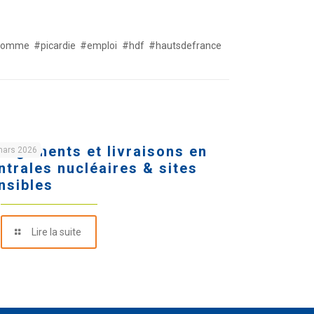
 #somme #picardie #emploi #hdf #hautsdefrance
argements et livraisons en
mars 2026
ntrales nucléaires & sites
nsibles
Lire la suite