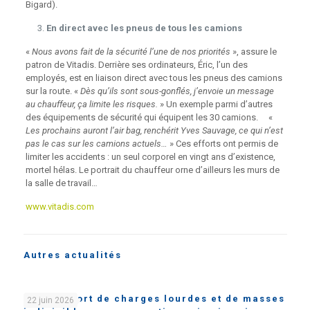
Bigard).
En direct avec les pneus de tous les camions
«
Nous avons fait de la sécurité l’une de nos priorités
», assure le
patron de Vitadis. Derrière ses ordinateurs, Éric, l’un des
employés, est en liaison direct avec tous les pneus des camions
sur la route. «
Dès qu’ils sont sous-gonflés, j’envoie un message
au chauffeur, ça limite les risques.
» Un exemple parmi d’autres
des équipements de sécurité qui équipent les 30 camions. «
Les prochains auront l’air bag, renchérit Yves Sauvage, ce qui n’est
pas le cas sur les camions actuels…
» Ces efforts ont permis de
limiter les accidents : un seul corporel en vingt ans d’existence,
mortel hélas. Le portrait du chauffeur orne d’ailleurs les murs de
la salle de travail…
www.vitadis.com
Autres actualités
Le transport de charges lourdes et de masses
22 juin 2026