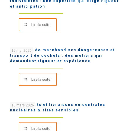
indivisibles : une expertise qui exige rigueur
et anticipation
Lire la suite
Transport de marchandises dangereuses et
15 mai 2026
transport de déchets : des métiers qui
demandent rigueur et expérience
Lire la suite
Chargements et livraisons en centrales
16 mars 2026
nucléaires & sites sensibles
Lire la suite