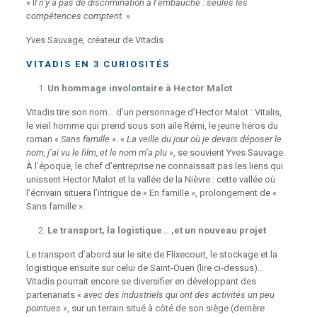
« I
l n’y a pas de discrimination à l’embauche : seules les
compétences comptent.
»
Yves Sauvage, créateur de Vitadis
VITADIS EN 3 CURIOSITÉS
Un hommage involontaire à Hector Malot
Vitadis tire son nom… d’un personnage d’Hector Malot : Vitalis,
le vieil homme qui prend sous son aile Rémi, le jeune héros du
roman «
Sans famille
». «
La veille du jour où je devais déposer le
nom, j’ai vu le film, et le nom m’a plu
», se souvient Yves Sauvage.
À l’époque, le chef d’entreprise ne connaissait pas les liens qui
unissent Hector Malot et la vallée de la Nièvre : cette vallée où
l’écrivain situera l’intrigue de « En famille », prolongement de «
Sans famille ».
Le transport, la logistique… ,et un nouveau projet
Le transport d’abord sur le site de Flixecourt, le stockage et la
logistique ensuite sur celui de Saint-Ouen (lire ci-dessus)…
Vitadis pourrait encore se diversifier en développant des
partenariats «
avec des industriels qui ont des activités un peu
pointues
», sur un terrain situé à côté de son siège (derrière