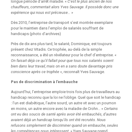
longue période d’arrêt maladie. «
C’est le plus ancien de nos
chauffeurs, commentait alors Yves Sauvage. Il possède donc une
expérience qui nous est précieuse…
»
Dès 2010, l’entreprise de transport s’est montrée exemplaire
pour le maintien dans l’emploi de salariés souffrant de
handicaps (photo d’archives)
Près de dix ans plus tard, le salarié, Dominique, est toujours
présent chez Vitadis. Ce trophée, au-delà de la simple
reconnaissance, a été un révélateur pour le chef d’entreprise. «
On faisait déjà ce qu’il fallait pour que tous nos salariés soient
bien dans leur travail, mais on en a sans doute davantage pris
conscience après ce trophée
», reconnaît Yves Sauvage.
Pas de discrimination à l’embauche
Aujourd’hui, l’entreprise emploie trois fois plus de travailleurs au
handicap reconnu que la loi ne l’oblige. Quel que soit le handicap
: l’un est diabétique, l’autre sourd, un autre vit avec un poumon
en moins, un autre encore avec la maladie de Crohn… «
Certains
ont eu des soucis de santé après avoir été embauchés, d’autres
avaient déjà un handicap lorsqu’ils ont été recrutés. Nous
refusons simplement de discriminer quand on embauche, seules
les compétences nous intéressent.
» Yves Sauvage prend